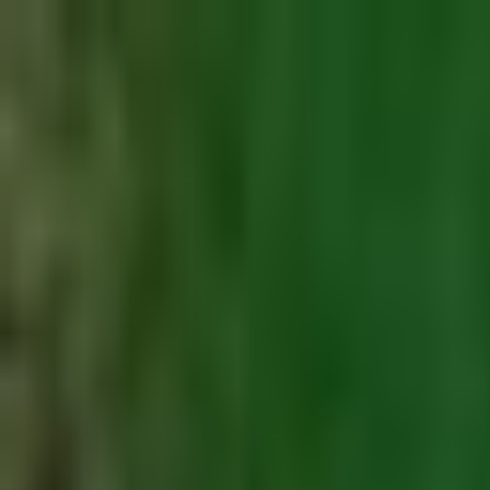
Trouver un spot
Accueil
/
Bretagne
/
Ille-et-Vilaine
/
Saint-Jouan-des-Guérets
/
Plage du Vallion
Retour à la liste
plage
Plage du Vallion