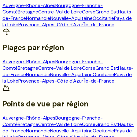
Auvergne-Rhône-Alpes
Bourgogne-Franche-
Comté
Bretagne
Centre-Val de Loire
Corse
Grand Est
Hauts-
de-France
Normandie
Nouvelle-Aquitaine
Occitanie
Pays de
la Loire
Provence-Alpes-Côte d'Azur
Île-de-France
Plages
par région
Auvergne-Rhône-Alpes
Bourgogne-Franche-
Comté
Bretagne
Centre-Val de Loire
Corse
Grand Est
Hauts-
de-France
Normandie
Nouvelle-Aquitaine
Occitanie
Pays de
la Loire
Provence-Alpes-Côte d'Azur
Île-de-France
Points de vue
par région
Auvergne-Rhône-Alpes
Bourgogne-Franche-
Comté
Bretagne
Centre-Val de Loire
Corse
Grand Est
Hauts-
de-France
Normandie
Nouvelle-Aquitaine
Occitanie
Pays de