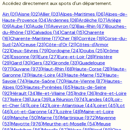
Accédez directement aux spots d'un département.
Ain
(
01
)
Aisne
(
02
)
Allier
(
03
)
Alpes-Maritimes
(
06
)
Alpes-de-
Haute-Provence
(
04
)
Ardennes
(
08
)
Ardèche
(
07
)
Ariège
(
09
)
Aube
(
10
)
Aude
(
11
)
Aveyron
(
12
)
Bas-Rhin
(
67
)
Bouches-
du-Rhône
(
13
)
Calvados
(
14
)
Cantal
(
15
)
Charente
(
16
)
Charente-Maritime
(
17
)
Cher
(
18
)
Corrèze
(
19
)
Corse-du-
Sud
(
2A
)
Creuse
(
23
)
Côte-d'Or
(
21
)
Côtes-d'Armor
(
22
)
Deux-Sèvres
(
79
)
Dordogne
(
24
)
Doubs
(
25
)
Drôme
(
26
)
Essonne
(
91
)
Eure
(
27
)
Eure-et-Loir
(
28
)
Finistère
(
29
)
Gard
(
30
)
Gers
(
32
)
Gironde
(
33
)
Guadeloupe
(
971
)
Guyane
(
973
)
Haut-Rhin
(
68
)
Haute-Corse
(
2B
)
Haute-
Garonne
(
31
)
Haute-Loire
(
43
)
Haute-Marne
(
52
)
Haute-
Savoie
(
74
)
Haute-Saône
(
70
)
Haute-Vienne
(
87
)
Hautes-
Alpes
(
05
)
Hautes-Pyrénées
(
65
)
Hauts-de-Seine
(
92
)
Hérault
(
34
)
Ille-et-Vilaine
(
35
)
Indre
(
36
)
Indre-et-Loire
(
37
)
Isère
(
38
)
Jura
(
39
)
La Réunion
(
974
)
Landes
(
40
)
Loir-
et-Cher
(
41
)
Loire
(
42
)
Loire-Atlantique
(
44
)
Loiret
(
45
)
Lot
(
46
)
Lot-et-Garonne
(
47
)
Lozère
(
48
)
Maine-et-Loire
(
49
)
Manche
(
50
)
Marne
(
51
)
Martinique
(
972
)
Mayenne
(
53
)
Mayotte
(
976
)
Meurthe-et-Moselle
(
54
)
Meuse
(
55
)
Morbihan
(
56
)
Moselle
(
57
)
Nièvre
(
58
)
Nord
(
59
)
Oise