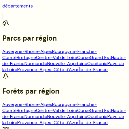
départements
Parcs
par région
Auvergne-Rhône-Alpes
Bourgogne-Franche-
Comté
Bretagne
Centre-Val de Loire
Corse
Grand Est
Hauts-
de-France
Normandie
Nouvelle-Aquitaine
Occitanie
Pays de
la Loire
Provence-Alpes-Côte d'Azur
Île-de-France
Forêts
par région
Auvergne-Rhône-Alpes
Bourgogne-Franche-
Comté
Bretagne
Centre-Val de Loire
Corse
Grand Est
Hauts-
de-France
Normandie
Nouvelle-Aquitaine
Occitanie
Pays de
la Loire
Provence-Alpes-Côte d'Azur
Île-de-France