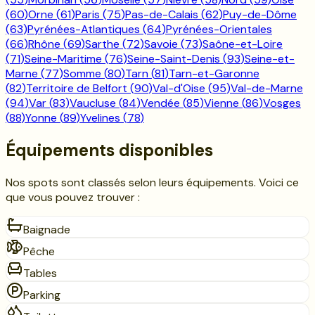
(
60
)
Orne
(
61
)
Paris
(
75
)
Pas-de-Calais
(
62
)
Puy-de-Dôme
(
63
)
Pyrénées-Atlantiques
(
64
)
Pyrénées-Orientales
(
66
)
Rhône
(
69
)
Sarthe
(
72
)
Savoie
(
73
)
Saône-et-Loire
(
71
)
Seine-Maritime
(
76
)
Seine-Saint-Denis
(
93
)
Seine-et-
Marne
(
77
)
Somme
(
80
)
Tarn
(
81
)
Tarn-et-Garonne
(
82
)
Territoire de Belfort
(
90
)
Val-d'Oise
(
95
)
Val-de-Marne
(
94
)
Var
(
83
)
Vaucluse
(
84
)
Vendée
(
85
)
Vienne
(
86
)
Vosges
(
88
)
Yonne
(
89
)
Yvelines
(
78
)
Équipements disponibles
Nos spots sont classés selon leurs équipements. Voici ce
que vous pouvez trouver :
Baignade
Pêche
Tables
Parking