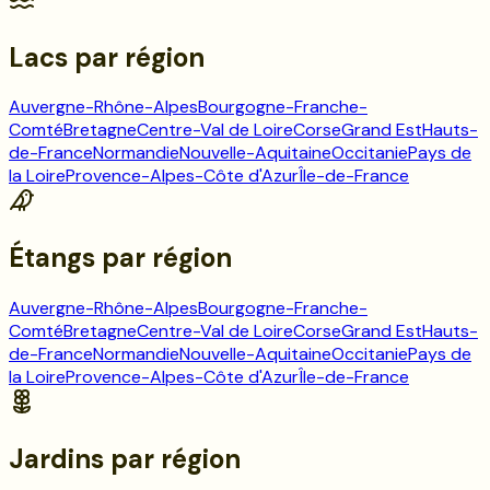
Lacs
par région
Auvergne-Rhône-Alpes
Bourgogne-Franche-
Comté
Bretagne
Centre-Val de Loire
Corse
Grand Est
Hauts-
de-France
Normandie
Nouvelle-Aquitaine
Occitanie
Pays de
la Loire
Provence-Alpes-Côte d'Azur
Île-de-France
Étangs
par région
Auvergne-Rhône-Alpes
Bourgogne-Franche-
Comté
Bretagne
Centre-Val de Loire
Corse
Grand Est
Hauts-
de-France
Normandie
Nouvelle-Aquitaine
Occitanie
Pays de
la Loire
Provence-Alpes-Côte d'Azur
Île-de-France
Jardins
par région