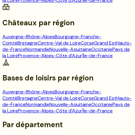
la Loire
Provence-Alpes-Côte d'Azur
Île-de-France
Châteaux
par région
Auvergne-Rhône-Alpes
Bourgogne-Franche-
Comté
Bretagne
Centre-Val de Loire
Corse
Grand Est
Hauts-
de-France
Normandie
Nouvelle-Aquitaine
Occitanie
Pays de
la Loire
Provence-Alpes-Côte d'Azur
Île-de-France
Bases de loisirs
par région
Auvergne-Rhône-Alpes
Bourgogne-Franche-
Comté
Bretagne
Centre-Val de Loire
Corse
Grand Est
Hauts-
de-France
Normandie
Nouvelle-Aquitaine
Occitanie
Pays de
la Loire
Provence-Alpes-Côte d'Azur
Île-de-France
Par département