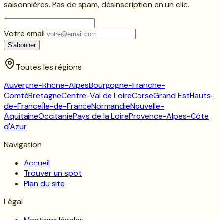
saisonnières. Pas de spam, désinscription en un clic.
Votre email
S'abonner
Toutes les régions
Auvergne-Rhône-Alpes
Bourgogne-Franche-
Comté
Bretagne
Centre-Val de Loire
Corse
Grand Est
Hauts-
de-France
Île-de-France
Normandie
Nouvelle-
Aquitaine
Occitanie
Pays de la Loire
Provence-Alpes-Côte
d'Azur
Navigation
Accueil
Trouver un spot
Plan du site
Légal
Mentions légales