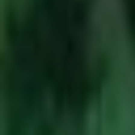
Itinéraire
Partager
Équipements
Tables
Parking
PMR