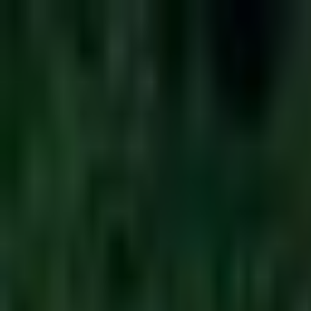
Trouver un spot
Accueil
/
Bretagne
/
Finistère
/
Saint-Rivoal
/
Plantations de Bodenna Killi-Vihan
Retour à la liste
forêt
Plantations de Bodenna K