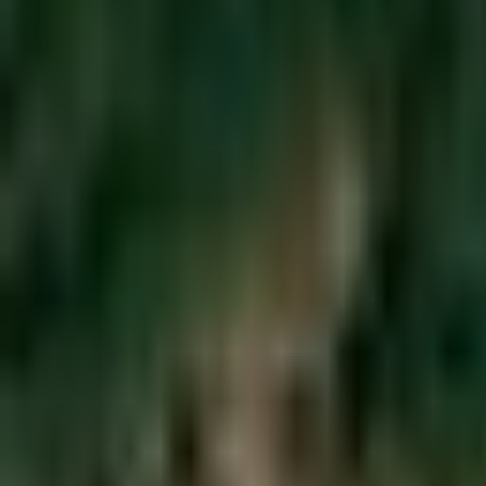
Saint-Rivoal ·
Finistère
·
Bretagne